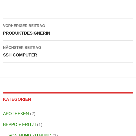
Beitragsnavigation
VORHERIGER BEITRAG
PRODUKTDESIGNERIN
NÄCHSTER BEITRAG
SSH COMPUTER
KATEGORIEN
APOTHEKEN
(2)
BEPPO + FRITZI
(1)
VON HUND ZU HUND
(1)