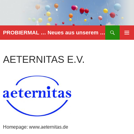
Zum
Inhalt
springen
Suchen
PROBIERMAL … Neues aus unserem Netzwerk
PRIMÄR
MENÜ
AETERNITAS E.V.
Homepage: www.aeternitas.de