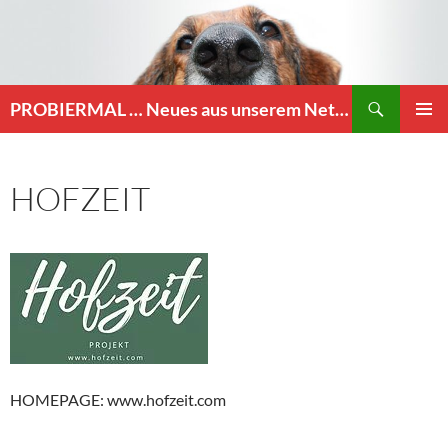
Zum
Inhalt
springen
Suchen
PROBIERMAL … Neues aus unserem Netzwerk
PRIMÄR
MENÜ
HOFZEIT
HOMEPAGE: www.hofzeit.com