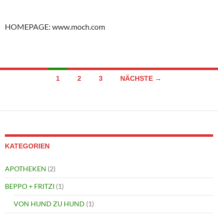
HOMEPAGE: www.moch.com
Beitragsnavigation
1
2
3
NÄCHSTE →
KATEGORIEN
APOTHEKEN
(2)
BEPPO + FRITZI
(1)
VON HUND ZU HUND
(1)