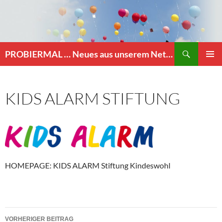
Zum
Inhalt
springen
Suchen
PROBIERMAL … Neues aus unserem Netzwerk
PRIMÄR
MENÜ
KIDS ALARM STIFTUNG
HOMEPAGE: KIDS ALARM Stiftung Kindeswohl
Beitragsnavigation
VORHERIGER BEITRAG