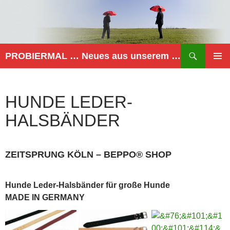
Zum
Inhalt
springen
Suchen
PROBIERMAL … Neues aus unserem Netzwerk
PRIMÄR
MENÜ
HUNDE LEDER-
HALSBÄNDER
ZEITSPRUNG KÖLN – BEPPO® SHOP
Hunde Leder-Halsbänder für große Hunde
MADE IN GERMANY