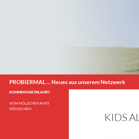
Zum
Inhalt
springen
Suchen
PROBIERMAL … Neues aus unserem Netzwerk
KOMMENTARE ERLAUBT!
VOM HÖLZCHEN AUFS
STÖCKCHEN
KIDS 