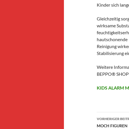
Kinder sich lan
Gleichzeitig sor
wirksame Substa
feuchtigkeitserh
hautschonende
Reinigung wirke
Stabilisierung e
Weitere Informa
BEPPO® SHOP 
KIDS ALARM M
Beitragsn
VORHERIGER BEIT
MOCH FIGUREN